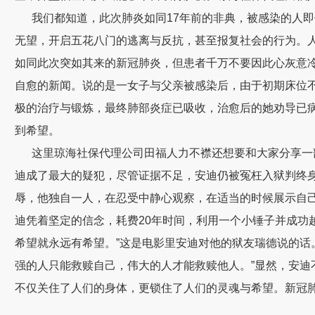
我们都知道，此次肺炎如同
17
年前的非典，被感染的人即
无望，开启五花八门的逃离与反抗，甚至报复社会的行为。
如同此次突如其来的新冠肺炎，但患者千万不要因此心灰意
自愈的新闻。说的是一女子与父亲被感染后，由于初期床位
极的治疗与锻炼，最终肺部炎症已吸收，治愈后的她劝导已
到希望。
这里琼海社保代理公司田福人力不襟还想要和大家分享一
迪成了最大的疑犯，尽管证据不足，安迪仍被冤枉入狱判终
辱，他独自一人，在忍受中静心观察，在适当的时候展示自
迪凭着坚定的信念，耗费
20
年时间，利用一个小锤子并成功
希望就永远有希望。”这是电影里安迪对他的狱友瑞德说的话
强的人只能救赎自己，伟大的人才能救赎他人。”显然，安迪
不仅关住了人们的身体，更锁住了人们的灵魂与希望。新冠